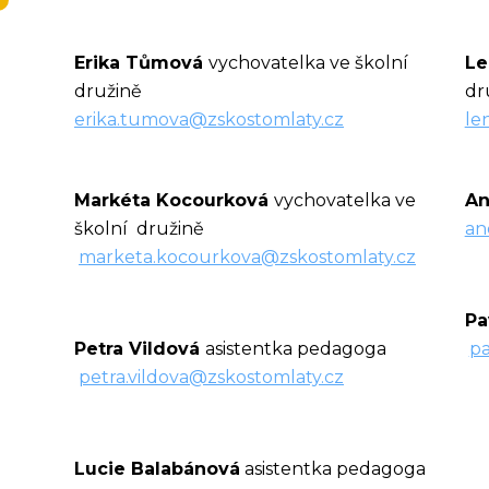
Erika Tůmová
vychovatelka ve školní
Le
družině
dru
erika.tumova@zskostomlaty.cz
le
Markéta Kocourková
vychovatelka ve
An
školní družině
an
marketa.kocourkova@zskostomlaty.cz
Pa
Petra Vildová
asistentka pedagoga
pa
petra.vildova@zskostomlaty.cz
Lucie Balabánová
asistentka pedagoga