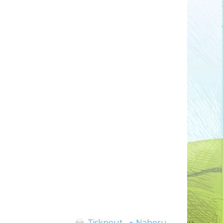
Tisknout
↑ Nahoru