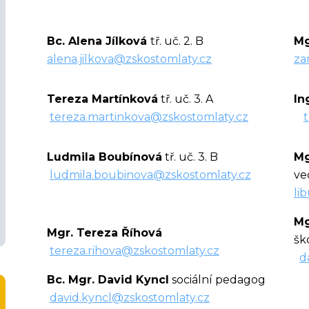
Bc. Alena Jílková
tř. uč. 2. B
Mg
alena.jilkova@zskostomlaty.cz
za
Tereza Martínková
tř. uč. 3. A
In
tereza.martinkova@zskostomlaty.cz
Ludmila Boubínová
tř. uč. 3. B
Mg
ludmila.boubinova@zskostomlaty.cz
ve
li
Mg
Mgr. Tereza Říhová
šk
tereza.rihova@zskostomlaty.cz
d
Bc. Mgr. David Kyncl
sociální pedagog
david.kyncl@zskostomlaty.cz