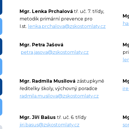
Mgr. Lenka Prchalová
tř. uč. 7. třídy,
Mg
metodik primární prevence pro
ha
I.st.
lenka.prchalova@zskostomlaty.cz
Mgr. Petra Jašová
Mg
petra.jasova@zskostomlaty.cz
pri
le
Mgr. Radmila Musilová
zástupkyně
Mg
ředitelky školy, výchovný poradce
ir
radmila.musilova@zskostomlaty.cz
Mgr. Jiří Bašus
tř. uč. 6. třídy
Mg
jiri.basus@zskostomlaty.cz
so