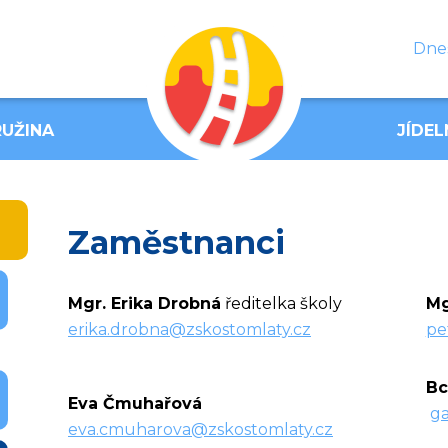
Dnes
UŽINA
JÍDEL
Zaměstnanci
Mgr. Erika Drobná
ředitelka školy
Mg
erika.drobna@zskostomlaty.cz
pe
Bc
Eva Čmuhařová
ga
eva.cmuharova@zskostomlaty.cz