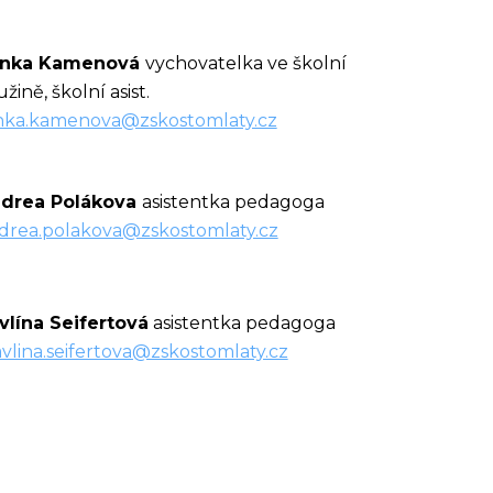
nka Kamenová
vychovatelka ve školní
žině, školní asist.
nka.kamenova@zskostomlaty.cz
drea Polákova
asistentka pedagoga
drea.polakova@zskostomlaty.cz
vlína Seifertová
asistentka pedagoga
vlina.seifertova@zskostomlaty.cz