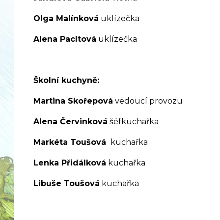
Olga Malínková
uklízečka
Alena Pacltová
uklízečka
Školní kuchyně:
Martina Skořepová
vedoucí provozu
Alena Červinková
šéfkuchařka
Markéta
Toušová
kuchařka
Lenka Přidálková
kuchařka
Libuše Toušová
kuchařka