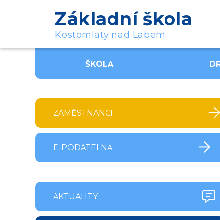
Základní škola
Kostomlaty nad Labem
ŠKOLA
DR
ZAMĚSTNANCI
E-PODATELNA
AKTUALITY