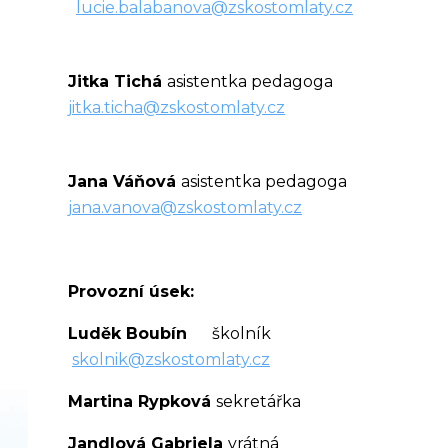
lucie.balabanova@zskostomlaty.cz
Jitka Tichá
asistentka pedagoga
jitka.ticha@zskostomlaty.cz
Jana Váňová
asistentka pedagoga
jana.vanova@zskostomlaty.cz
Provozní úsek:
Luděk Boubín
školník
skolnik@zskostomlaty.cz
Martina Rypková
sekretářka
Jandlová Gabriela
vrátná