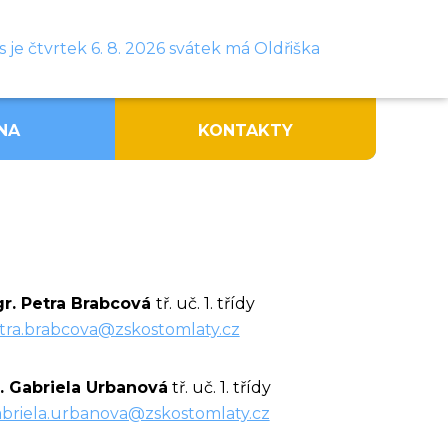
 je čtvrtek 6. 8. 2026 svátek má Oldřiška
NA
KONTAKTY
r. Petra Brabcová
tř. uč. 1. třídy
tra.brabcova@zskostomlaty.cz
. Gabriela Urbanová
tř. uč. 1. třídy
briela.urbanova@zskostomlaty.cz