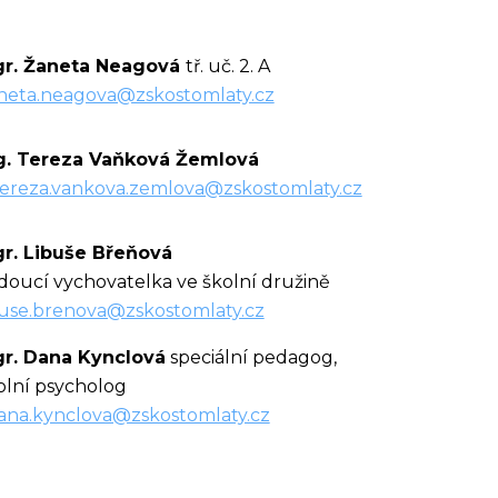
r. Žaneta Neagová
tř. uč. 2. A
neta.neagova@zskostomlaty.cz
g. Tereza Vaňková Žemlová
tereza.vankova.zemlova@zskostomlaty.cz
r. Libuše Břeňová
doucí vychovatelka ve školní družině
buse.brenova@zskostomlaty.cz
r. Dana Kynclová
speciální pedagog,
olní psycholog
ana.kynclova@zskostomlaty.cz