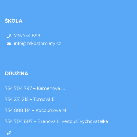
ŠKOLA
736 754 899
info@zskostomlaty.cz
DRUŽINA
734 704 797 – Kamenová L.
734 231 215 – Tůmová E.
734 888 114 – Kocourková M.
734 704 807 – Břeňová L. vedoucí vychovatelka