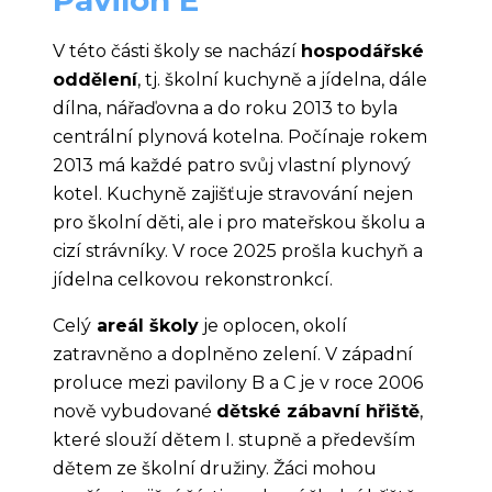
Pavilon E
V této části školy se nachází
hospodářské
oddělení
, tj. školní kuchyně a jídelna, dále
dílna, nářaďovna a do roku 2013 to byla
centrální plynová kotelna. Počínaje rokem
2013 má každé patro svůj vlastní plynový
kotel. Kuchyně zajišťuje stravování nejen
pro školní děti, ale i pro mateřskou školu a
cizí strávníky. V roce 2025 prošla kuchyň a
jídelna celkovou rekonstronkcí.
Celý
areál školy
je oplocen, okolí
zatravněno a doplněno zelení. V západní
proluce mezi pavilony B a C je v roce 2006
nově vybudované
dětské zábavní hřiště
,
které slouží dětem I. stupně a především
dětem ze školní družiny. Žáci mohou