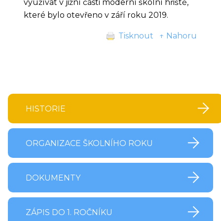
využívat v jižní části moderní školní hřiště,
které bylo otevřeno v září roku 2019.
Tisknout
↑ Nahoru
HISTORIE
ORGANIZACE ŠKOLNÍHO ROKU
DOKUMENTY
ZÁPIS DO 1. ROČNÍKU