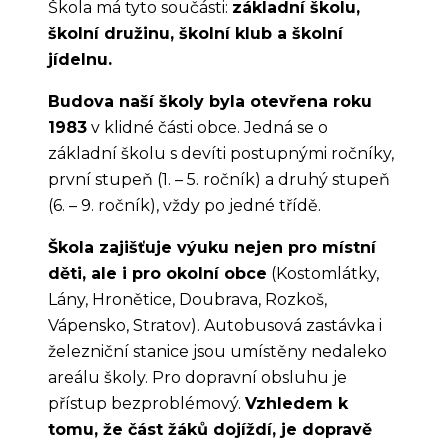
Škola má tyto součásti:
základní školu,
školní družinu, školní klub a školní
jídelnu.
Budova naší školy byla otevřena roku
1983
v klidné části obce. Jedná se o
základní školu s devíti postupnými ročníky,
první stupeň (1. – 5. ročník) a druhý stupeň
(6. – 9. ročník), vždy po jedné třídě.
Škola zajišťuje výuku nejen pro místní
děti, ale i pro okolní obce
(Kostomlátky,
Lány, Hronětice, Doubrava, Rozkoš,
Vápensko, Stratov). Autobusová zastávka i
železniční stanice jsou umístěny nedaleko
areálu školy. Pro dopravní obsluhu je
přístup bezproblémový.
Vzhledem k
tomu, že část žáků dojíždí, je dopravě