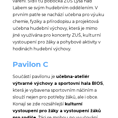
vaření. Sídlí tu pobočka ZUŠ Lysá nad
Labem se svým hudebním oddělením. V
prvním patře se nachází učebna pro výuku
chemie, fyziky a přírodopisu a projektová
učebna hudební výchovy, která je mimo
jiné využívána pro koncerty ZUŠ, kulturní
vystoupení pro žáky a pohybové aktivity v
hodinách hudební výchovy.
Pavilon C
Součástí pavilonu je
učebna-ateliér
výtvarné výchovy a sportovní hala BIOS
,
která je vybavena sportovním náčiním a
slouží nejen pro potřeby žáků, ale i obce.
Konají se zde rozsáhlejší
kulturní
vystoupení pro žáky a vystoupení žáků
pro rodiče
. Žáci se mohou po vyučování