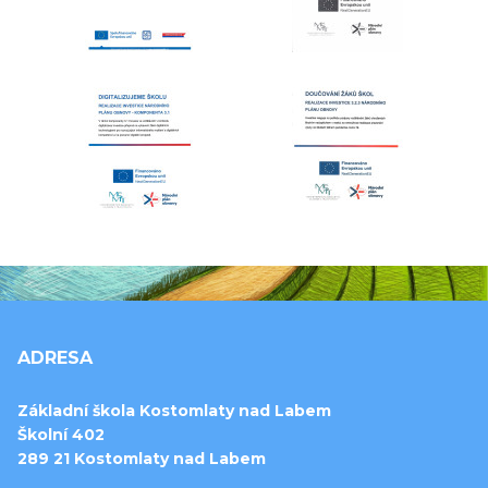
ADRESA
Základní škola Kostomlaty nad Labem
Školní 402
289 21 Kostomlaty nad Labem