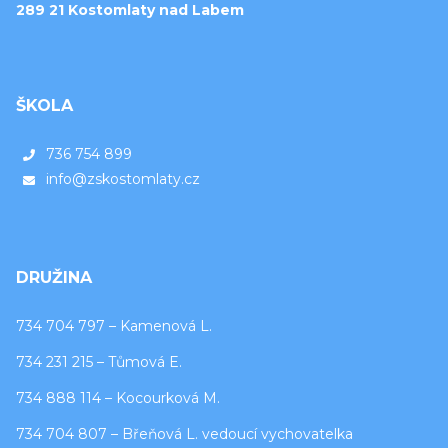
289 21 Kostomlaty nad Labem
ŠKOLA
736 754 899
info@zskostomlaty.cz
DRUŽINA
734 704 797 – Kamenová L.
734 231 215 – Tůmová E.
734 888 114 – Kocourková M.
734 704 807 – Břeňová L. vedoucí vychovatelka