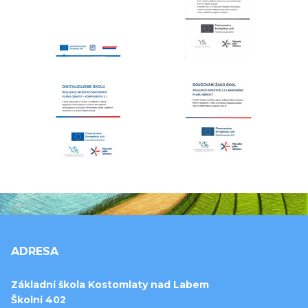
ADRESA
Základní škola Kostomlaty nad Labem
Školní 402