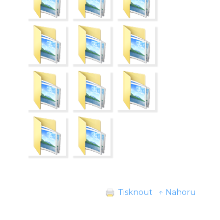
Tisknout
↑ Nahoru