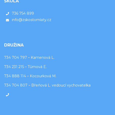
ŠKOLA
736 754 899
info@zskostomlaty.cz
DRUŽINA
734 704 797 – Kamenová L.
734 231 215 – Tůmová E.
734 888 114 – Kocourková M.
734 704 807 – Břeňová L. vedoucí vychovatelka