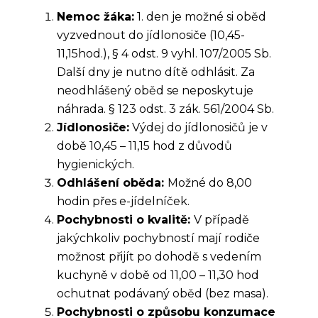
Nemoc žáka:
1. den je možné si oběd
vyzvednout do jídlonosiče (10,45-
11,15hod.), § 4 odst. 9 vyhl. 107/2005 Sb.
Další dny je nutno dítě odhlásit. Za
neodhlášený oběd se neposkytuje
náhrada. § 123 odst. 3 zák. 561/2004 Sb.
Jídlonosiče:
Výdej do jídlonosičů je v
době 10,45 – 11,15 hod z důvodů
hygienických.
Odhlášení oběda:
Možné do 8,00
hodin přes e-jídelníček.
Pochybnosti o kvalitě:
V případě
jakýchkoliv pochybností mají rodiče
možnost přijít po dohodě s vedením
kuchyně v době od 11,00 – 11,30 hod
ochutnat podávaný oběd (bez masa).
Pochybnosti o způsobu konzumace