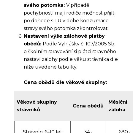
svého potomka:
V případě
pochybností mají rodiče možnost přijít
po dohodě s TU v době konzumace
stravy svého potomka zkontrolovat.
Nastavení výše zálohové platby
obědů:
Podle Vyhlášky č. 107/2005 Sb.
o školním stravování si plátci stravného
nastaví zálohy podle věku strávníka dle
níže uvedené tabulky.
Cena obědů dle věkové skupiny:
Věkové skupiny
Měsíční
Cena obědů
strávníků
záloha
Strávníci 6–10 let
34,-
680,-