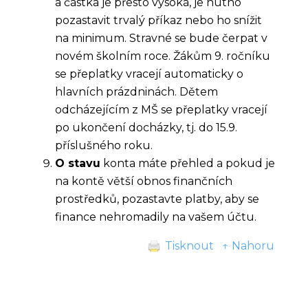
a částka je přesto vysoká, je nutno
pozastavit trvalý příkaz nebo ho snížit
na minimum. Stravné se bude čerpat v
novém školním roce. Žákům 9. ročníku
se přeplatky vracejí automaticky o
hlavních prázdninách. Dětem
odcházejícím z MŠ se přeplatky vracejí
po ukončení docházky, tj. do 15.9.
příslušného roku.
O stavu
konta máte přehled a pokud je
na kontě větší obnos finančních
prostředků, pozastavte platby, aby se
finance nehromadily na vašem účtu.
Tisknout
↑ Nahoru