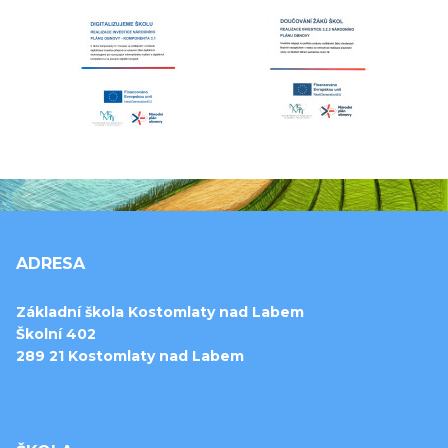
ADRESA
Základní škola Kostomlaty nad Labem
Školní 402
289 21 Kostomlaty nad Labem