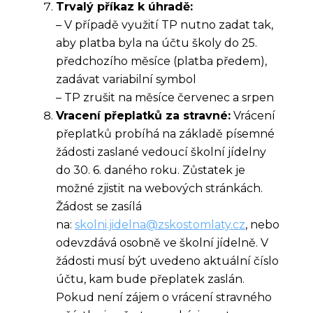
Trvalý příkaz k úhradě:
– V případě využití TP nutno zadat tak,
aby platba byla na účtu školy do 25.
předchozího měsíce (platba předem),
zadávat variabilní symbol
– TP zrušit na měsíce červenec a srpen​
Vracení přeplatků za stravné:
Vrácení
přeplatků probíhá na základě písemné
žádosti zaslané vedoucí školní jídelny
do 30. 6. daného roku. Zůstatek je
možné zjistit na webových stránkách.
Žádost se zasílá
na:
skolni.jidelna@zskostomlaty.cz
, nebo
odevzdává osobně ve školní jídelně. V
žádosti musí být uvedeno aktuální číslo
účtu, kam bude přeplatek zaslán.
Pokud není zájem o vrácení stravného