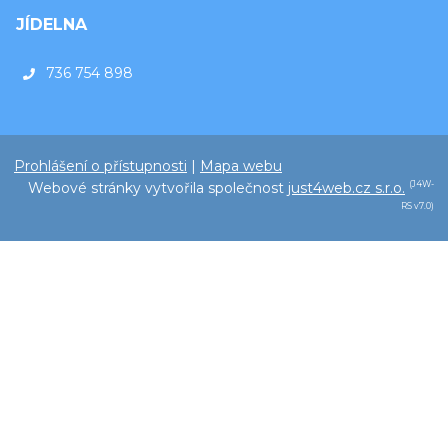
JÍDELNA
736 754 898
Prohlášení o přístupnosti
|
Mapa webu
Webové stránky vytvořila společnost
just4web.cz s.r.o.
(J4W-
RS v7.0)