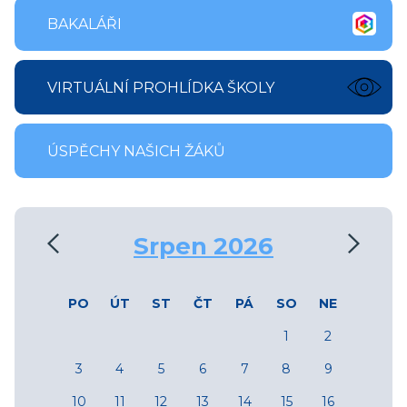
BAKALÁŘI
VIRTUÁLNÍ PROHLÍDKA ŠKOLY
ÚSPĚCHY NAŠICH ŽÁKŮ
‹
›
Srpen 2026
PO
ÚT
ST
ČT
PÁ
SO
NE
1
2
3
4
5
6
7
8
9
10
11
12
13
14
15
16