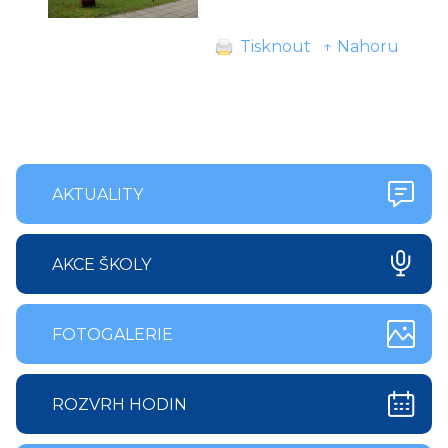
Tisknout
↑ Nahoru
AKTUALITY
AKCE ŠKOLY
FOTOGALERIE
ROZVRH HODIN