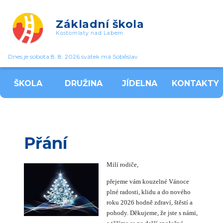
Základní škola
Kostomlaty nad Labem
Dnes je sobota 8. 8. 2026 svátek má Soběslav
ŠKOLA
DRUŽINA
JÍDELNA
KONTAKTY
Přání
Milí rodiče,
přejeme vám kouzelné Vánoce
plné radosti, klidu a do nového
roku 2026 hodně zdraví, štěstí a
pohody.
Děkujeme, že jste s námi,