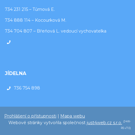
734 231 215 – Tůmová E.
734 888 114 – Kocourková M.
734 704 807 – Břeňová L. vedoucí vychovatelka
JÍDELNA
736 754 898
Prohlášení o přístupnosti
|
Mapa webu
Webové stránky vytvořila společnost
just4web.cz s.r.o.
(J4W-
RS v7.0)