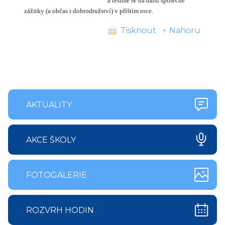
a těšíme se na další společné
zážitky (a občas i dobrodružství) v příštím roce.
Tisknout
↑ Nahoru
AKTUALITY
AKCE ŠKOLY
FOTOGALERIE
ROZVRH HODIN