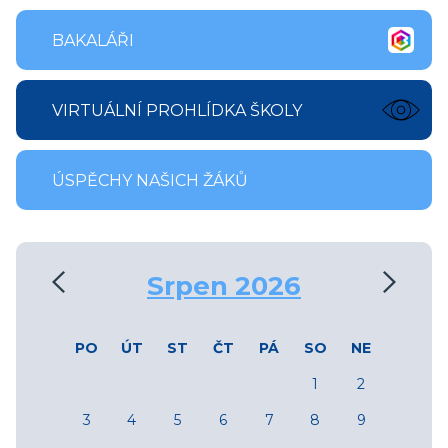
BAKALÁŘI
VIRTUÁLNÍ PROHLÍDKA ŠKOLY
ÚSPĚCHY NAŠICH ŽÁKŮ
‹
›
Srpen 2026
PO
ÚT
ST
ČT
PÁ
SO
NE
1
2
3
4
5
6
7
8
9