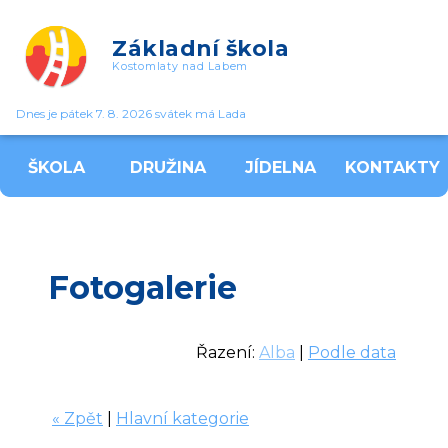
Základní škola
Kostomlaty nad Labem
Dnes je pátek 7. 8. 2026 svátek má Lada
ŠKOLA
DRUŽINA
JÍDELNA
KONTAKTY
Fotogalerie
Řazení:
Alba
|
Podle data
« Zpět
|
Hlavní kategorie