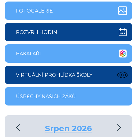
FOTOGALERIE
ROZVRH HODIN
BAKALÁŘI
VIRTUÁLNÍ PROHLÍDKA ŠKOLY
ÚSPĚCHY NAŠICH ŽÁKŮ
‹
›
Srpen 2026