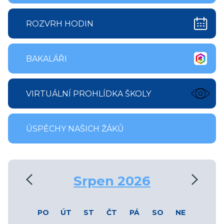
ROZVRH HODIN
BAKALÁŘI
VIRTUÁLNÍ PROHLÍDKA ŠKOLY
ÚSPĚCHY NAŠICH ŽÁKŮ
‹
›
Srpen 2026
PO
ÚT
ST
ČT
PÁ
SO
NE