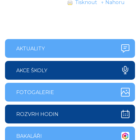
Tisknout
↑ Nahoru
AKTUALITY
AKCE ŠKOLY
FOTOGALERIE
ROZVRH HODIN
BAKALÁŘI