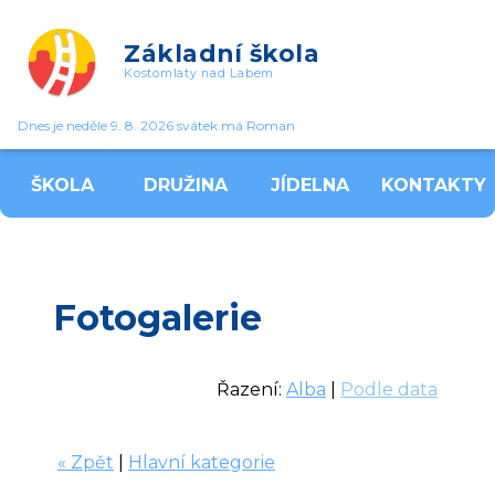
Základní škola
Kostomlaty nad Labem
Dnes je neděle 9. 8. 2026 svátek má Roman
ŠKOLA
DRUŽINA
JÍDELNA
KONTAKTY
Fotogalerie
Řazení:
Alba
|
Podle data
« Zpět
|
Hlavní kategorie