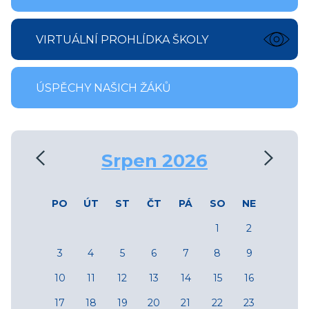
VIRTUÁLNÍ PROHLÍDKA ŠKOLY
ÚSPĚCHY NAŠICH ŽÁKŮ
‹
›
Srpen 2026
PO
ÚT
ST
ČT
PÁ
SO
NE
1
2
3
4
5
6
7
8
9
10
11
12
13
14
15
16
17
18
19
20
21
22
23