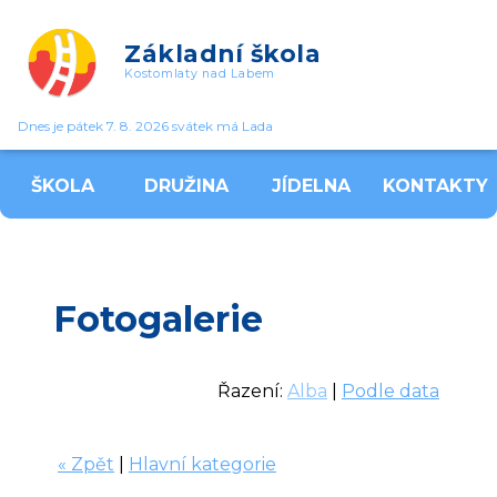
Základní škola
Kostomlaty nad Labem
Dnes je pátek 7. 8. 2026 svátek má Lada
ŠKOLA
DRUŽINA
JÍDELNA
KONTAKTY
Fotogalerie
Řazení:
Alba
|
Podle data
« Zpět
|
Hlavní kategorie