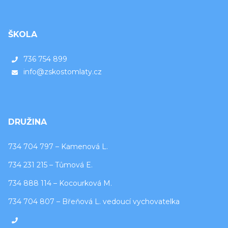
ŠKOLA
736 754 899
info@zskostomlaty.cz
DRUŽINA
734 704 797 – Kamenová L.
734 231 215 – Tůmová E.
734 888 114 – Kocourková M.
734 704 807 – Břeňová L. vedoucí vychovatelka