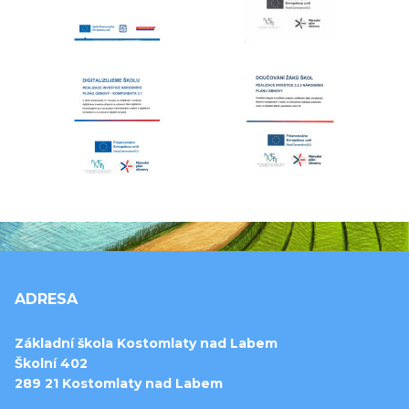
ADRESA
Základní škola Kostomlaty nad Labem
Školní 402
289 21 Kostomlaty nad Labem