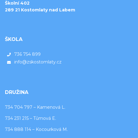
Školní 402
289 21 Kostomlaty nad Labem
ŠKOLA
736 754 899
info@zskostomlaty.cz
DRUŽINA
734 704 797 – Kamenová L.
734 231 215 – Tůmová E.
734 888 114 – Kocourková M.