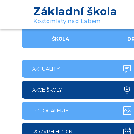
Základní škola
Kostomlaty nad Labem
ŠKOLA
DR
AKTUALITY
AKCE ŠKOLY
FOTOGALERIE
ROZVRH HODIN