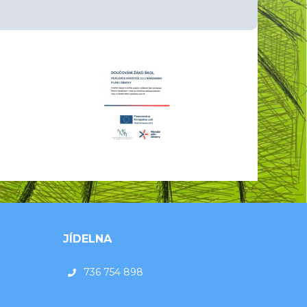
JÍDELNA
736 754 898