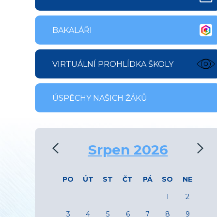
BAKALÁŘI
VIRTUÁLNÍ PROHLÍDKA ŠKOLY
ÚSPĚCHY NAŠICH ŽÁKŮ
‹
›
Srpen 2026
PO
ÚT
ST
ČT
PÁ
SO
NE
1
2
3
4
5
6
7
8
9