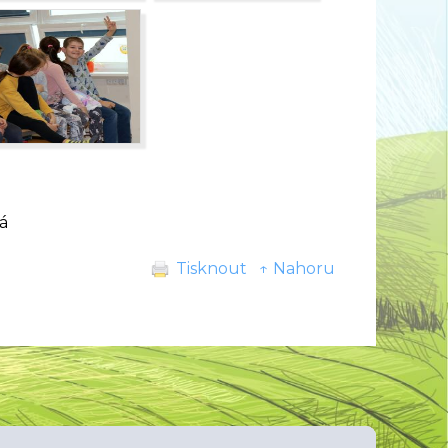
á
Tisknout
↑ Nahoru