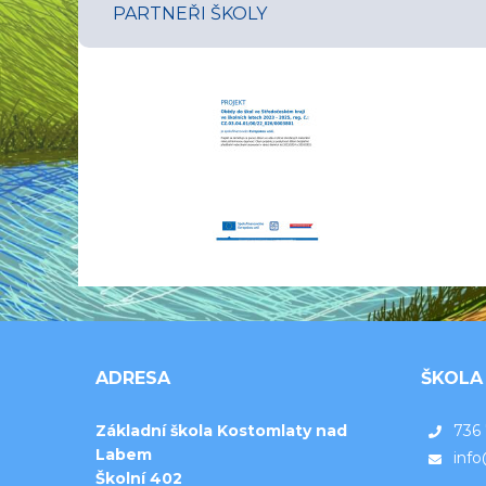
PARTNEŘI ŠKOLY
ADRESA
ŠKOLA
Základní škola Kostomlaty nad
736
Labem
inf
Školní 402