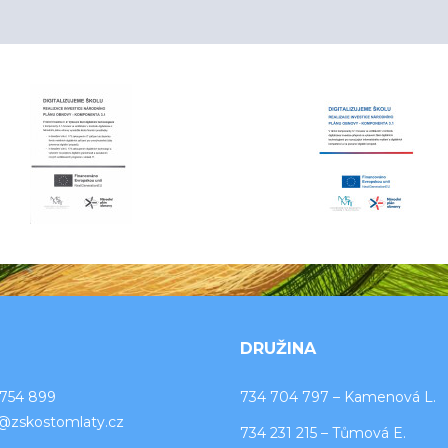
DRUŽINA
 754 899
734 704 797 – Kamenová L.
o@zskostomlaty.cz
734 231 215 – Tůmová E.