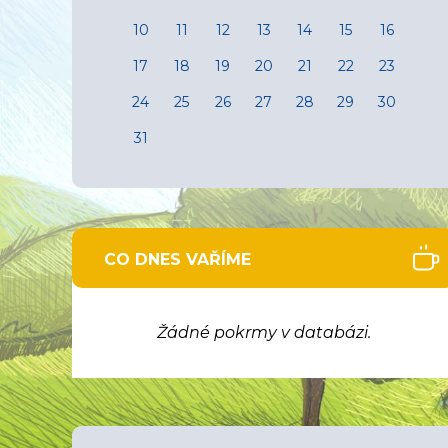
10
11
12
13
14
15
16
17
18
19
20
21
22
23
24
25
26
27
28
29
30
31
CO DNES VAŘÍME
Žádné pokrmy v databázi.