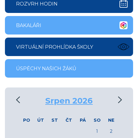
ROZVRH HODIN
BAKALÁŘI
VIRTUÁLNÍ PROHLÍDKA ŠKOLY
ÚSPĚCHY NAŠICH ŽÁKŮ
‹
›
Srpen 2026
PO
ÚT
ST
ČT
PÁ
SO
NE
1
2