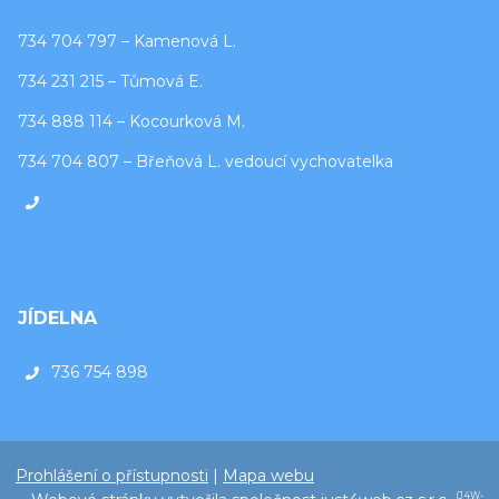
734 704 797 – Kamenová L.
734 231 215 – Tůmová E.
734 888 114 – Kocourková M.
734 704 807 – Břeňová L. vedoucí vychovatelka
JÍDELNA
736 754 898
Prohlášení o přístupnosti
|
Mapa webu
(J4W-