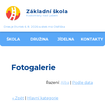
Základní škola
Kostomlaty nad Labem
Dnes je čtvrtek 6. 8. 2026 svátek má Oldřiška
ŠKOLA
DRUŽINA
JÍDELNA
KONTAKTY
Fotogalerie
Řazení:
Alba
|
Podle data
« Zpět
|
Hlavní kategorie